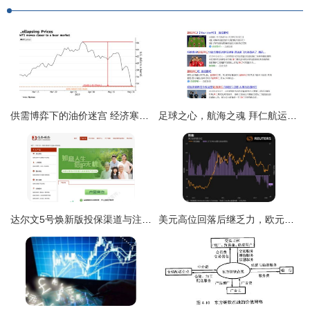
供需博弈下的油价迷宫 经济寒潮与减产暖流的拉锯战
足球之心，航海之魂 拜仁航运公司的品牌策划与市场洞察
达尔文5号焕新版投保渠道与注意事项详解（贸易经纪视角）
美元高位回落后继乏力，欧元止跌回稳等待德拉基上场——市场悄然转舵，投资者何去何从？